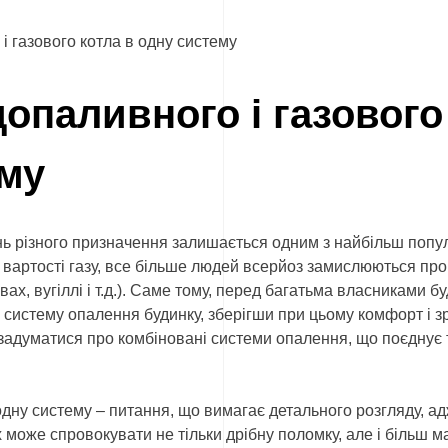
 газового котла в одну систему
опаливного і газового
ему
нь різного призначення залишається одним з найбільш попу
ям вартості газу, все більше людей всерйоз замислюються п
х, вугіллі і т.д.). Саме тому, перед багатьма власниками бу
 систему опалення будинку, зберігши при цьому комфорт і з
 задуматися про комбіновані системи опалення, що поєднує
дну систему – питання, що вимагає детального розгляду, адж
х може спровокувати не тільки дрібну поломку, але і більш 