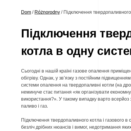
Dom
/
Różnorodny
/
Підключення твердопаливного і
Підключення тверд
котла в одну сист
Сьогодні в нашій країні газове опалення приміще
обігріву. Однак, у зв’язку з постійним підвищенн
системи опалення на твердопаливні котли (на дрова
неминуче стає питання «як організувати економну
використання?». У такому випадку варто всерйоз
паливо і газ.
Підключення твердопаливного котла і газового в о
безліч дрібних нюансів і вимог, недотримання яки