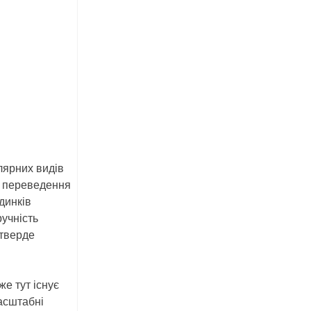
лярних видів
ро переведення
динків
ручність
 тверде
е тут існує
масштабні