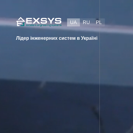
Skip
to
content
UA
RU
PL
Лідер інженерних систем в Україні