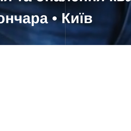
ончара • Київ
квартири 133 м² на вул. Гончара • Київ
оект