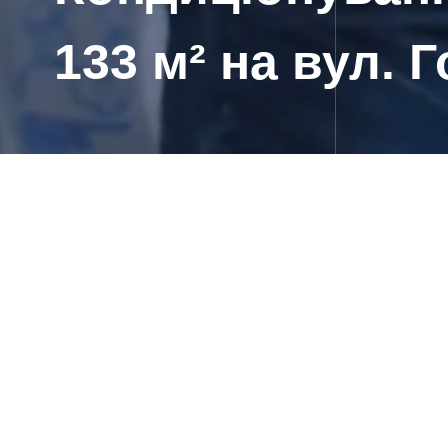
133 м² на вул. Г
Главная
/
Проекты
/
Кондиціонування та опалення 
Про пр