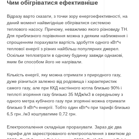
Чим обігріватися ефективніше
Відразу варто сказати, з точки зору енергоефективності, на
даний момент найвигідніше обігріватися системою
теплового насосу. Причому, неважливо якого різновиду ТН.
Для приблизного порівняння можна з деяким наближення і
спрощенням порахувати вартість здобуття одного кВт*ч
теплової енергії з різних найбільш популярних джерел.
Оскільки тепловтрати в одному будинку завжди однакові,
яким би способом його не нагрівали.
Кількість енергії, яку можна отримати з природного газу,
дуже різниться залежно від родовища і характеристик
самого газу, але при ККД настінного котла близько 90% і
теплоті згоряння газу близько 35 МДж/м3 в середньому з
одного метра кубічного газу при згорянні можна отримати
близько 9 кВт*ч енергії. Тобто один кВт*ч при тарифі близько
6,5 грн../м3 коштуватиме 0,72 грн.
Електроопалення складніше прорахувати. Зараз діє два
тарифи для зареєстрованого електроопалення з вжитком до