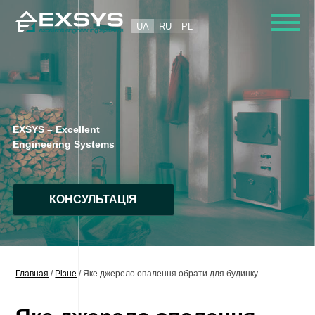
Skip
to
UA
RU
PL
content
EXSYS – Excellent
Engineering Systems
КОНСУЛЬТАЦІЯ
Главная
/
Різне
/
Яке джерело опалення обрати для будинку