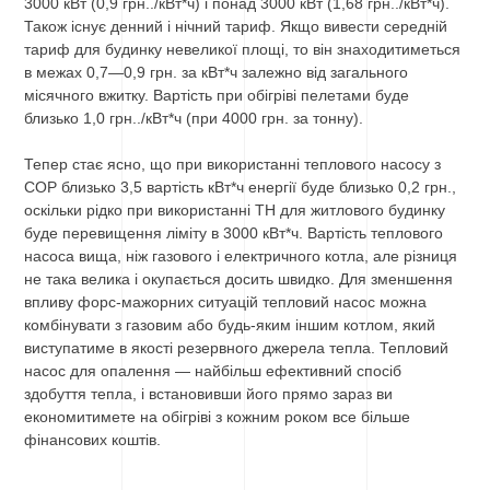
3000 кВт (0,9 грн../кВт*ч) і понад 3000 кВт (1,68 грн../кВт*ч).
Також існує денний і нічний тариф. Якщо вивести середній
тариф для будинку невеликої площі, то він знаходитиметься
в межах 0,7—0,9 грн. за кВт*ч залежно від загального
місячного вжитку. Вартість при обігріві пелетами буде
близько 1,0 грн../кВт*ч (при 4000 грн. за тонну).
Тепер стає ясно, що при використанні теплового насосу з
COP близько 3,5 вартість кВт*ч енергії буде близько 0,2 грн.,
оскільки рідко при використанні ТН для житлового будинку
буде перевищення ліміту в 3000 кВт*ч. Вартість теплового
насоса вища, ніж газового і електричного котла, але різниця
не така велика і окупається досить швидко. Для зменшення
впливу форс-мажорних ситуацій тепловий насос можна
комбінувати з газовим або будь-яким іншим котлом, який
виступатиме в якості резервного джерела тепла. Тепловий
насос для опалення — найбільш ефективний спосіб
здобуття тепла, і встановивши його прямо зараз ви
економитимете на обігріві з кожним роком все більше
фінансових коштів.