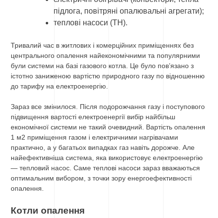
підлога, повітряні опалювальні агрегати);
теплові насоси (ТН).
Тривалий час в житлових і комерційних приміщеннях без
центрального опалення найекономічними та популярними
були системи на базі газового котла. Це було пов’язано з
істотно заниженою вартістю природного газу по відношенню
до тарифу на електроенергію.
Зараз все змінилося. Після подорожчання газу і поступового
підвищення вартості електроенергії вибір найбільш
економічної системи не такий очевидний. Вартість опалення
1 м2 приміщення газом і електричними нагрівачами
практично, а у багатьох випадках газ навіть дорожче. Але
найефективніша система, яка використовує електроенергію
— тепловий насос. Саме теплові насоси зараз вважаються
оптимальним вибором, з точки зору енергоефективності
опалення.
Котли опалення