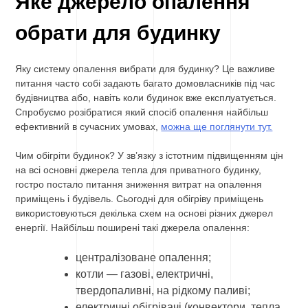
Яке джерело опалення
обрати для будинку
Яку систему опалення вибрати для будинку? Це важливе
питання часто собі задають багато домовласників під час
будівництва або, навіть коли будинок вже експлуатується.
Спробуємо розібратися який спосіб опалення найбільш
ефективний в сучасних умовах,
можна ще поглянути тут.
Чим обігріти будинок? У зв’язку з істотним підвищенням цін
на всі основні джерела тепла для приватного будинку,
гостро постало питання зниження витрат на опалення
приміщень і будівель. Сьогодні для обігріву приміщень
використовуються декілька схем на основі різних джерел
енергії. Найбільш поширені такі джерела опалення:
централізоване опалення;
котли — газові, електричні,
твердопаливні, на рідкому паливі;
електричні обігрівачі (конвектори, тепла