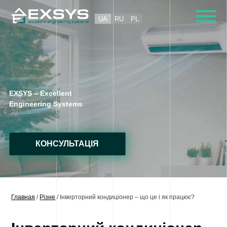
Skip
to
UA
RU
PL
content
EXSYS – Excellent
Engineering Systems
КОНСУЛЬТАЦІЯ
Главная
/
Різне
/
Інверторний кондиціонер – що це і як працює?