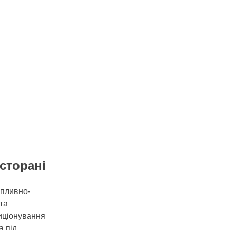
есторані
ипливно-
та
иціонування
а під