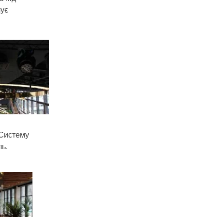
чує
 Систему
ль.