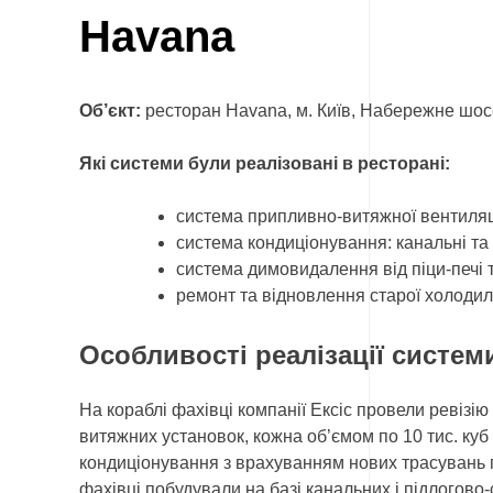
Havana
Об’єкт:
ресторан Havana, м. Київ, Набережне шос
Які системи були реалізовані в ресторані:
система припливно-витяжної вентиляці
система кондиціонування: канальні та 
система димовидалення від піци-печі т
ремонт та відновлення старої холоди
Особливості реалізації систем
На кораблі фахівці компанії Ексіс провели ревізію
витяжних установок, кожна об’ємом по 10 тис. куб 
кондиціонування з врахуванням нових трасувань 
фахівці побудували на базі канальних і підлогово