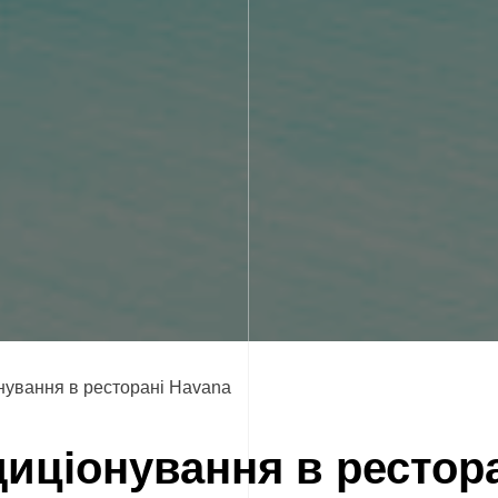
нування в ресторані Havana
диціонування в рестор