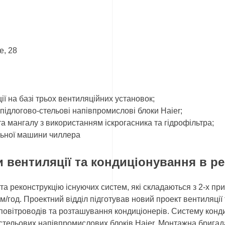
е, 28
ї на базі трьох вентиляційних установок;
підлогово-стельові напівпромислові блоки Haier;
а мангалу з використанням іскрогасника та гідрофільтра;
льної машини чиллера
и вентиляції та кондиціонування в р
 та реконструкцію існуючих систем, які складаються з 2-х пр
м/год. Проектний відділ підготував новий проект вентиляції 
повітроводів та розташування кондиціонерів. Систему конд
-стельових напівпромислових блоків Haier. Монтажна бригад