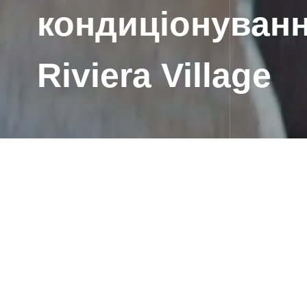
кондиціонуванн
Riviera Village
Главная
/
Проекты
/
Проєктування і монтаж систем 
Про пр