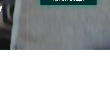
у
джу 285 м² у Riviera Village