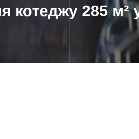
я котеджу 285 м² 
опалення, теплові насоси, вентиляція, кондиціонування коте
оект